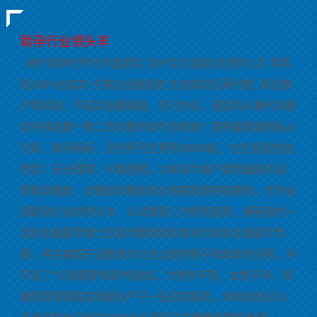
助孕行业领头羊
海宁供卵代怀代孕选男女【NF宝贝(国际)生殖中心】零风
险100%包成功 不成功全额退款 支持成功后再付款- 保证客
户零风险，不成功全额退款，签订协议，是国内从事代孕服
务中排名数一数二的试管供卵代孕机构！提供最靠谱的私人
代妈、助孕妈妈，且代怀代生费用30000起，包生男孩包选
性别！安全保障，价格透明，13年来为客户提供最好的试
管助孕服务，试管助孕服务和价格都是值得信赖的。作为全
国助孕企业的领头羊，以试管婴儿为优势服务，拥有国内一
流的生殖医学博士及医学教授团队等多位知名生殖医学专
家，并在美国开设数家可以合法提供卵子和助孕的分院，并
开设了“父母圆梦频道”特助组，为男性不育，女性不孕，卵
巢早衰等家庭提供助孕产子一站式的服务。本机构经过10