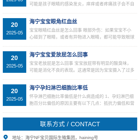
可能是孩子眼睛的感染发炎，痒痒或者疼痛孩子会不自
觉的用手去揉，也有孩子是一种不好的习惯。揉眼睛的
时候细菌进入眼睛会引起角膜炎，虹膜炎等一些眼...
海宁宝宝眼角红血丝
20
宝宝眼睛红血丝是怎么回事 眼部外伤：如果宝宝不小
2025-05
心碰到了眼睛，或者有异物进入眼睛，都可能导致眼球
出现红血丝。此外，强烈的光线或长时间的屏幕暴露也
可能对宝宝的眼睛造成刺激。睡眠不足：婴儿和成人...
海宁宝宝爱放屁怎么回事
20
宝宝老放屁是怎么回事 宝宝放屁带有明显的酸臭味，
2025-05
可能是消化不良的表现。这通常是因为宝宝摄入了过多
的高蛋白、高脂肪食物。如果宝宝正在母乳喂养，母亲
应调整饮食，避免过于油腻；如果是奶粉喂养，需确...
海宁孕妇淋巴细胞比率低
20
怀孕淋巴细胞比率偏低是什么病造成的 1、孕妇淋巴细
2025-05
胞百分比偏低的原因主要有以下几点：抵抗力偏低和营
养不良：孕妇在怀孕期间，由于身体需要满足胎儿的生
长发育需求，可能会出现抵抗力偏低和营养不良的...
联系方式 / CONTACT
地址：海宁NF宝贝国际生殖集团，haining号