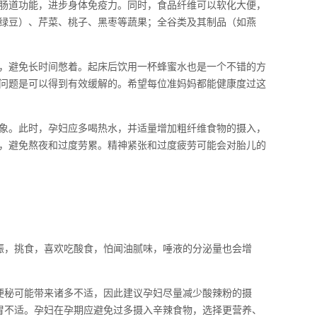
肠道功能，进步身体免疫力。同时，食品纤维可以软化大便，
绿豆）、芹菜、桃子、黑枣等蔬果；全谷类及其制品（如燕
，避免长时间憋着。起床后饮用一杯蜂蜜水也是一个不错的方
问题是可以得到有效缓解的。希望每位准妈妈都能健康度过这
象。此时，孕妇应多喝热水，并适量增加粗纤维食物的摄入，
，避免熬夜和过度劳累。精神紧张和过度疲劳可能会对胎儿的
振，挑食，喜欢吃酸食，怕闻油腻味，唾液的分泌量也会增
便秘可能带来诸多不适，因此建议孕妇尽量减少酸辣粉的摄
胃不适。孕妇在孕期应避免过多摄入辛辣食物，选择更营养、