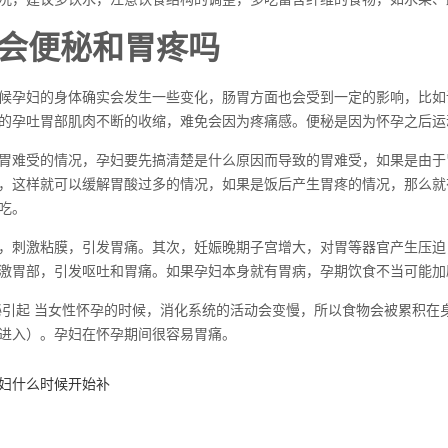
会便秘和胃疼吗
候孕妇的身体确实会发生一些变化，肠胃方面也会受到一定的影响，比如
的孕吐胃部肌肉不断的收缩，难免会因为疼痛感。便秘是因为怀孕之后运
胃难受的情况，孕妇要先搞清楚是什么原因而导致的胃难受，如果是由于
，这样就可以缓解胃酸过多的情况，如果是饭后产生胃疼的情况，那么就
吃。
，刺激粘膜，引发胃痛。其次，妊娠晚期子宫增大，对胃等器官产生压迫
激胃部，引发呕吐和胃痛。如果孕妇本身就有胃病，孕期饮食不当可能加
秘引起 当女性怀孕的时候，消化系统的活动会变慢，所以食物会被累积
进入）。孕妇在怀孕期间很容易胃痛。
妇什么时候开始补