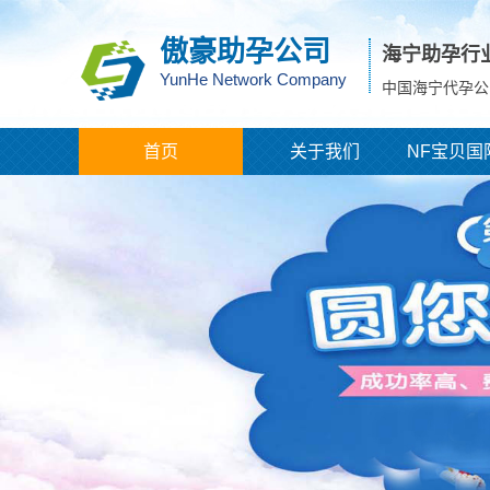
傲豪助孕公司
海宁助孕行
YunHe Network Company
中国海宁代孕公
首页
关于我们
NF宝贝国