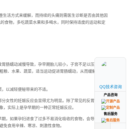
调整生活方式来缓解，而持续的头痛则需医生诊断是否由其他因
化的食物，多吃蔬菜水果和多喝水，同时保持适度的运动和定
致胃肠蠕动减慢导致，孕早期胎儿较小，子宫不足以压迫导致
粗粮、水果、蔬菜，适当运动促进胃肠蠕动，从而缓解便秘，
QQ技术咨询
QQ技术咨询
惯，以减轻便秘带来的不适。
产品咨询
产品咨询
部分女性的妊娠反应会显得尤为明显。除了常见的反胃、喜
象，实际上是孕早期的一种正常妊娠反应。
售后服务
售后服务
早期，如果孕妇进食了过多不易消化吸收的食物，会导致肠道
避免食用辛辣、寒凉、刺激性食物。