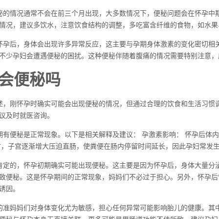
秘的情况通常不会在前三个月出现，大多数情况下，便秘问题会在怀孕中
情况，建议多饮水，注意饮食结构的调整，多吃富含纤维的食物，如水果
怀孕后，身体会出现许多异常反应，这主要与孕期身体激素的变化密切相
不少孕妇会遭遇便秘的困扰。这种便秘伴随着腹痛的情况需要特别注意，
会便秘吗
述，刚怀孕时确实可能会出现便秘的情况，但通过合理的饮食和生活习惯
议及时就医咨询。
期有便秘是正常现象。以下是相关解释及建议： 孕激素影响： 怀孕后体
时，子宫逐渐增大压迫直肠，使粪便在肠内停留时间延长，因此孕妇常发
肯定的，怀孕初期确实可能出现便秘。这主要是因为怀孕后，身体大量分
致便秘。这是怀孕期间的正常现象，妈妈们不必过于担心。另外，怀孕后
诱因。
的准妈妈们对身体变化尤为敏感，担心任何异常可能影响胎儿的健康。其