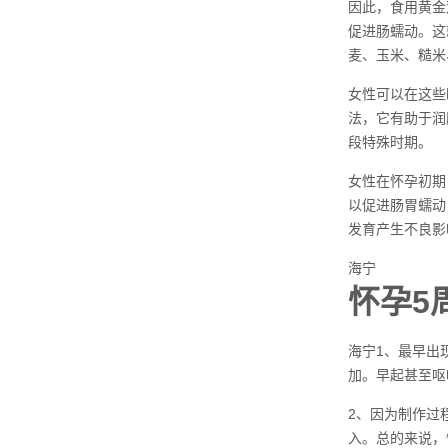
因此，食用黄金
促进肠蠕动。这
麦、玉米、糙米
女性可以在这些
法，它有助于润
段特殊时期。
女性在怀孕初期
以促进肠胃蠕动
发育产生不良影
海宁
怀孕5
海宁1、最早出
加。早起甚至呕
2、因为制作过
入。总的来说，