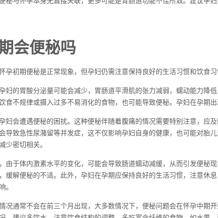
便秘与怀孕本身无直接关联，更多可能是胃肠道功能不佳所致。建议孕妇
期会便秘吗
怀孕初期便秘是正常现象，但孕妇仍需注意保持良好的生活习惯和饮食习
孕妇的胃酸分泌量可能会减少，胃肠道平滑肌的张力减弱，蠕动能力降低
饮食不规律或摄入过多不易消化的食物，也可能导致便秘。孕妇在孕期出
孕妇会遭遇便秘的困扰。这种便秘伴随着腹痛的情况需要特别注意，应及
会导致急性尿潴留等并发症，这不仅影响孕妇自身的健康，也可能对胎儿
减少密切相关。
，由于体内激素水平的变化，可能会导致肠道蠕动减缓，从而引发便秘现
，缓解便秘的不适。此外，孕妇在孕期应保持良好的生活习惯，注意休息
响。
情况通常不会在前三个月出现，大多数情况下，便秘问题会在怀孕中期开
况，建议多饮水，注意饮食结构的调整，多吃富含纤维的食物，如水果、