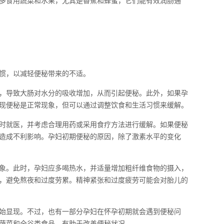
多食用蔬菜和水果，尤其是香蕉和蜂蜜，它们能有效润肠通
惯，以减轻便秘带来的不适。
，导致大肠对水分的吸收增加，从而引起便秘。此外，如果孕
现便秘是正常现象，但可以通过调整饮食和生活习惯来缓解。
时就医，并考虑合理用药或采用食疗方法进行缓解。如果便秘
造成不利影响。孕妇初期便秘的原因，除了激素水平的变化
象。此时，孕妇应多喝热水，并适量增加粗纤维食物的摄入，
，避免熬夜和过度劳累。精神紧张和过度疲劳可能会对胎儿的
始显现。不过，也有一部分孕妇在怀孕初期就会遇到便秘问
蔬菜和全谷类食品，有助于改善便秘状况。