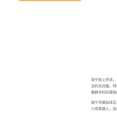
海宁综上所述，
当的活动量。特
缓解孕妇的便秘
海宁早晨起床后
少肉类摄入，因