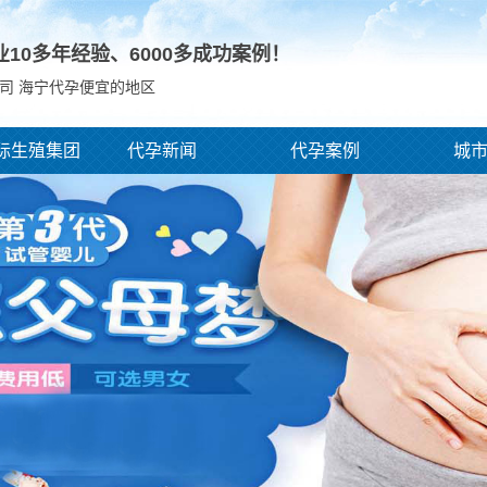
业10多年经验、
6000
多成功案例！
司 海宁代孕便宜的地区
际生殖集团
代孕新闻
代孕案例
城