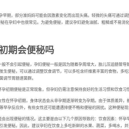
怀孕早期，部分准妈妈可能会因激素变化而出现头痛。轻微的头痛可通过
便秘在孕妇中也很常见。为避免便秘，建议孕妇避免油腻、粗糙或不易消
初期会便秘吗
一般不会引起便秘，孕妇便秘一般是因为随着孕周增大，胎儿压迫肠管导
发生便秘，可以通过调整饮食调节，可以多吃含纤维素丰富的食物，多吃
菌调节胃肠道菌群。
怀孕初期便秘是正常现象，但孕妇仍需注意保持良好的生活习惯和饮食习
女性在怀孕初期，身体状态会从非孕期逐渐转变为孕期。由于体质差异，
等早孕反应外，有些女性还可能遭遇排便不畅和便秘的困扰。这种便秘现
能会出现便秘的情况。这主要是由以下几个原因导致的：饮食因素：怀孕
引发便秘。因此，建议孕妇在饮食上多吃新鲜的水果、蔬菜，多喝水，并