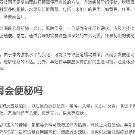
双歧因子是增加双歧杆菌简便而有效的方法。有效缓解孕妇便秘，增强胃
就要多吃粗粮、水果及新鲜蔬菜。包括：未加工的豆类（如黄豆、红豆、
、全麦面包）。
时间段去厕所蹲一会儿，酝酿便意。一旦感到有排便的需求，应及时排出
肠通便。总之，通过合理的饮食调整和良好的生活习惯，怀孕初期的便秘
，由于体内激素水平的变化，可能会导致肠道蠕动减缓，从而引发便秘现
，缓解便秘的不适。此外，孕妇在孕期应保持良好的生活习惯，注意休息
响。
周会便秘吗
现的反应是怕冷，以后逐渐感到疲乏，嗜睡，头晕，恶心，反胃，食欲不
吐，严重时还有头晕，疲乏无力，倦怠等症状。
程中加入的辣椒、花椒等调料可能增加体内热量，导致上火或便秘。孕期
怀孕5周时虽可适量食用酸辣粉，但应减少辣味，以免引发胎儿湿疹或肠