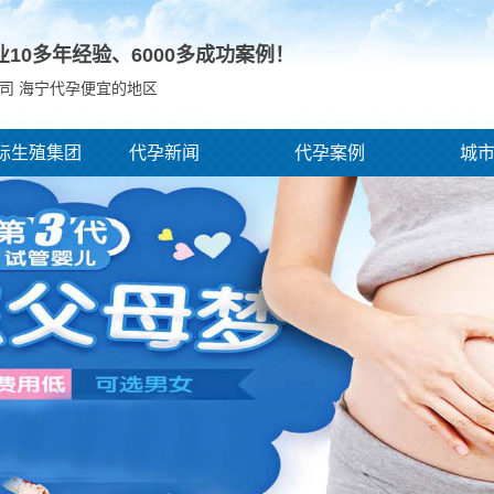
业10多年经验、
6000
多成功案例！
司 海宁代孕便宜的地区
际生殖集团
代孕新闻
代孕案例
城