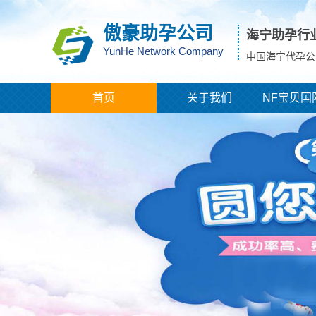
傲豪助孕公司
海宁助孕行
YunHe Network Company
中国海宁代孕公
首页
关于我们
NF宝贝国