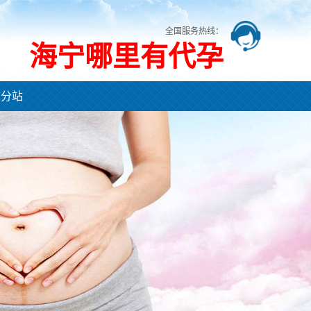
全国服务热线：
海宁哪里有代孕
市分站