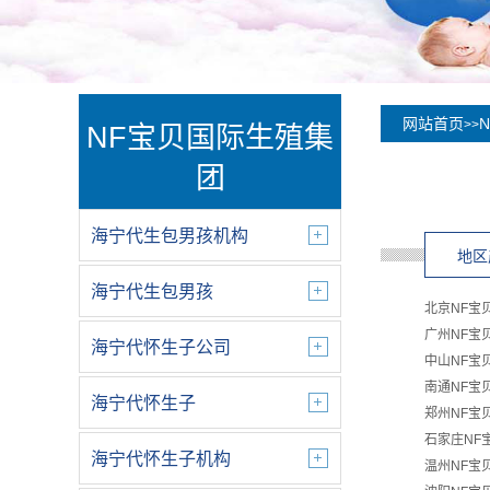
网站首页
>>
NF宝贝国际生殖集
团
海宁代生包男孩机构
地区
海宁代生包男孩
北京NF宝
广州NF宝
海宁代怀生子公司
中山NF宝
南通NF宝
海宁代怀生子
郑州NF宝
石家庄NF
海宁代怀生子机构
温州NF宝