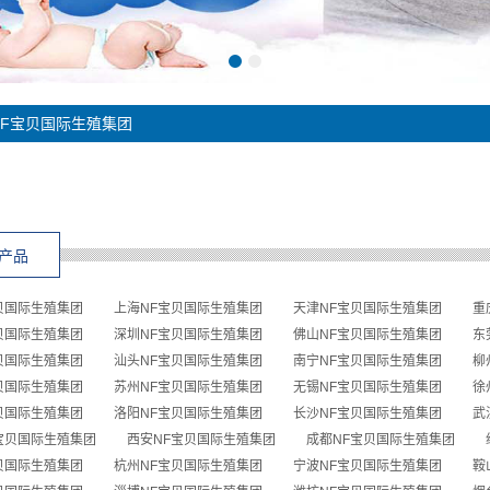
NF宝贝国际生殖集团
产品
贝国际生殖集团
上海NF宝贝国际生殖集团
天津NF宝贝国际生殖集团
重
贝国际生殖集团
深圳NF宝贝国际生殖集团
佛山NF宝贝国际生殖集团
东
贝国际生殖集团
汕头NF宝贝国际生殖集团
南宁NF宝贝国际生殖集团
柳
贝国际生殖集团
苏州NF宝贝国际生殖集团
无锡NF宝贝国际生殖集团
徐
贝国际生殖集团
洛阳NF宝贝国际生殖集团
长沙NF宝贝国际生殖集团
武
宝贝国际生殖集团
西安NF宝贝国际生殖集团
成都NF宝贝国际生殖集团
贝国际生殖集团
杭州NF宝贝国际生殖集团
宁波NF宝贝国际生殖集团
鞍