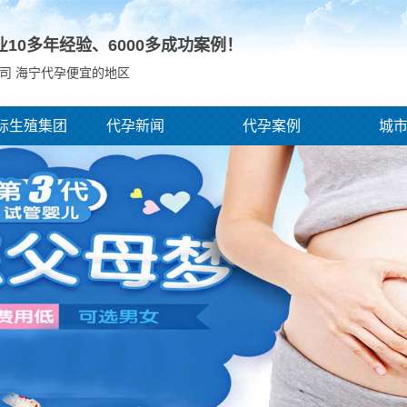
业10多年经验、
6000
多成功案例！
司 海宁代孕便宜的地区
际生殖集团
代孕新闻
代孕案例
城