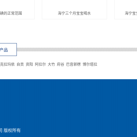
尿碘的正常范围
海宁三个月宝宝喝水
海宁宝
产品
克拉玛依
自贡
资阳
阿拉尔
大竹
府谷
巴音郭楞
博尔塔拉
孕公司 版权所有