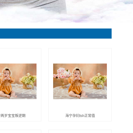
宁两岁宝宝叛逆期
海宁孕妇tsh正常值