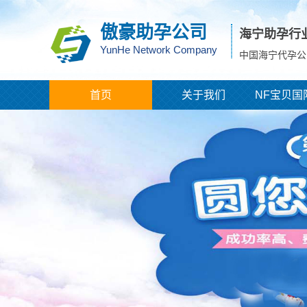
傲豪助孕公司
海宁助孕行
YunHe Network Company
中国海宁代孕公
首页
关于我们
NF宝贝国