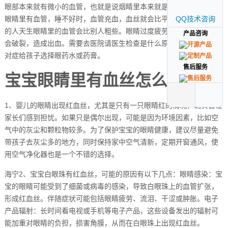
眼部本来就有微小的血管，也就是说烟睛里本来就是有血丝的，因为
眼睛里有血管，睡不好时，血管充血，血丝就会比平时严重。当然有
QQ技术咨询
QQ技术咨询
的人天生眼睛里的血管会比别人粗些。眼睛过度疲劳或感染，血管还
产品咨询
产品咨询
会破裂，造成出血。需要去医院请医生检查是什么原因引起的，然后
对症给孩子选择眼药水或药膏。
售后服务
售后服务
宝宝眼睛里有血丝怎么回事
1、婴儿的眼睛出现红血丝，尤其是只有一只眼睛红的情况，确实会让
家长们感到担忧。如果只是偶尔出现，可能是因为环境因素，比如空
气中的灰尘和颗粒物较多。为了保护宝宝的眼睛健康，建议尽量避免
带孩子去灰尘多的地方，同时保持家中空气清新，定期开窗通风，使
用空气净化器也是一个不错的选择。
海宁2、宝宝白眼珠有红血丝，可能的原因有以下几点：眼睛感染：宝
宝的眼睛可能受到了细菌或病毒的感染，导致白眼珠上的血管扩张，
形成红血丝。伴随症状可能包括眼睛疲劳、流泪、干涩或肿胀。电子
产品辐射：长时间看电视或手机等电子产品，这些设备发出的辐射可
能加重对眼睛的负担，损害角膜，从而在白眼珠上出现红血丝。