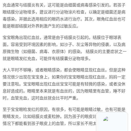
充血通常与结膜炎有关，这可能是由细菌或病毒感染引发的。若孩子
眼结膜分泌物增多，建议进行分泌物涂片检查，以确定是细菌还是病
毒感染，并据此选用相应的眼药水进行治疗。其次，眼角红血丝也可
能是眼部结膜对外界刺激产生的过敏反应。
宝宝眼角出现红血丝，通常是由于结膜炎引起的。结膜位于眼球表
面，容易受到环境因素的影响，如沙子、灰尘等异物的侵袭，以及病
原微生物（如细菌、病毒、衣原体）的感染。 结膜炎的主要症状之一
就是眼睛发红充血，可能伴有结膜囊分泌物增多。
大人平时不够睡，或者眼睛感染，都会使眼睛显现红血丝。但是这种
情况很少出现在宝宝身上，如果你的宝宝眼睛出现红血丝，妈妈一定
要注意啦。宝宝眼睛出现红血丝宝宝可能是有轻微的感染，或者没休
息好造成的。眼睛里本来就是有血丝的，因为眼睛里有血管，睡不好
时，血管充血，这时血丝就会比平时严重。
至于宝宝眼睑发红的原因，有很多，有可能是眼睛过敏，也有可能是
眼睛发炎，比如结膜炎或麦粒肿。因为孩子的眼皮比较薄，所以很多
情况下都能看到孩子眼皮上的血管，所以家长不用太担心。