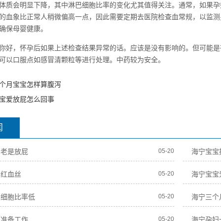
体质会明显下降，其中淋巴细胞比率的变化尤其值得关注。通常，如果孕
的血象比正常人稍微偏高一点，因此需要定期去医院检查血常规，以监测
确保母婴健康。
你好，怀孕后如果上述检查结果异常的话。应该是没有影响的。但可能是
可以口服点如感冒清颗粒等进行处理。中药较为安全。
个月宝宝怎样算腹泻
宝爱放屁怎么回事
闻
期老是放屁
05-20
海宁宝宝
角红血丝
05-20
海宁宝宝
巴细胞比率低
05-20
海宁三个
的准备工作
05-20
海宁孕妇