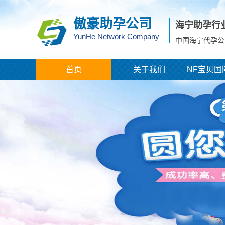
傲豪助孕公司
海宁助孕行
YunHe Network Company
中国海宁代孕公
首页
关于我们
NF宝贝国