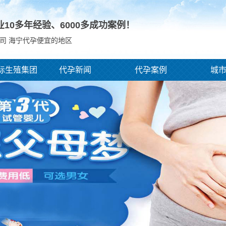
业10多年经验、
6000
多成功案例！
司 海宁代孕便宜的地区
际生殖集团
代孕新闻
代孕案例
城