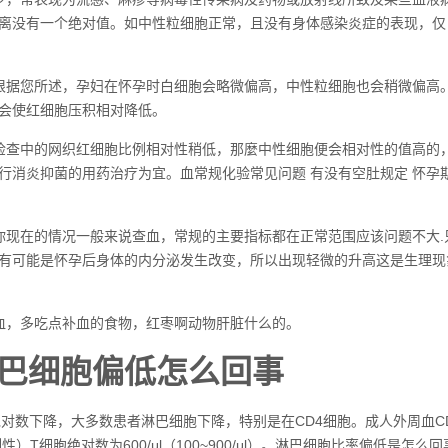
离没有一个绝对值。如中性粒细胞正常，且没有身体感染炎症的表现，仅白细
根据您所述，孕妇在怀孕时白细胞会略微偏高，中性粒细胞也会稍微偏高
会使红细胞压积相对降低。
检查中的网织红细胞比例相对性稍低，那麼中性细胞便会相对性的值高的
行消炎抑菌的用药治疗为宜。血常规化验常见问题 有没有空肚规定 怀
你现在的情况一般来说查血，常规的主要指标都在正常范围应该问题不大
有可能是怀孕后身体的内分泌发生改变，所以出现轻微的升高这是生理现
血，多吃点补血的食物，红枣啊动物肝脏什么的。
巴细胞偏低怎么回事
对数下降，大多数患者淋巴细胞下降，特别是在CD4细胞。成人外周血CD4 T细胞
制性）T细胞绝对数为600/μl（100~900/μl）。淋巴细胞比率偏低是怎