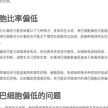
的比例。
胞比率偏低
分比偏低可能意味着以下几种情况：身体存在炎症：淋巴细胞偏低可能暗
淋巴细胞百分比偏低也可能见于慢性粒细胞性白血病、脏器移植排异反应
。
偏低可能与病毒感染有关，但也需考虑其他可能性，如细胞免疫缺陷病、
综合判断。调整生活习惯和饮食：如果淋巴细胞数偏低是由于病毒性肠炎
率偏低有可能是服用刺激性药物、细菌感染、免疫缺陷等多种原因所造成
激性的药物，比如糖皮质激素药物，有可能会导致体内的淋巴细胞比例偏
巴细胞偏低的问题
少，常表现为流感、麻疹等病毒性传染病及药物或放射线所致及某些血液