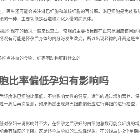
时，医生还可能会关注淋巴细胞和单核细胞的百分率。淋巴细胞是免疫系
胞的一种，主要功能是吞噬和消化入侵的病原体。
根据你现在的情况一般来说查血，常规的主要指标都在正常范围应该问题
情况有可能是怀孕后身体的内分泌发生改变，所以出现轻微的升高这是生
多吃点补血的食物，红枣啊动物肝脏什么的。
胞比率偏低孕妇有影响吗
后轻度淋巴细胞比率低，不会影响女性的健康，适当的通过增加营养、保
过一周后再次复测，如果仍然出现淋巴细胞偏低应进行详细的进行检查，
低对孕妇来说影响并不大，在怀孕之后孕妇的白细胞总数可能会轻度的增
能会有轻度的下降。这是怀孕后孕妇的生理性现象。在分娩后1~2个星期