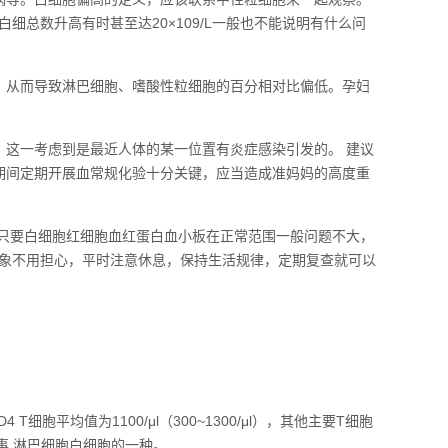
总数升高有时甚至达20×109/L一般也不能说明有什么问
。从而导致淋巴细胞、嗜酸性粒细胞的百分相对比偏低。孕妇
，这一考虑到是最近人体的某一位置有炎症感染引发的。 建议
孕期间定期开展血常规化验十分关键，应当造成准妈妈的高度重
.只要白细胞红细胞血红蛋白血小板在正常范围一般问题不大，
象不用担心，平时注意休息，保持生活规律，定期复查就可以
平均值为1100/μl（300~1300/μl），其他主要T细胞
么回事 淋巴细胞白细胞的一种。