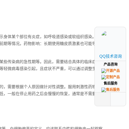
示身体某个部位有炎症，如呼吸道感染或软组织感染。某些疾
前期等情况。药物影响：长期使用糖皮质激素也可能导致淋巴
QQ技术咨询
QQ技术咨询
某些传染病的急性期等。因此，需要结合具体的临床症状和其
产品咨询
产品咨询
等轻微病毒感染引起，且症状不严重，可以通过调整生活习惯
售后服务
售后服务
的，需要根据个人原因做针对性调整。服用刺激性药物：如果
低，一般在停止用药之后会慢慢的恢复，通常是不需要做特殊
病等。白细胞偏高的定义，应该联系中性粒细胞来一起观察。