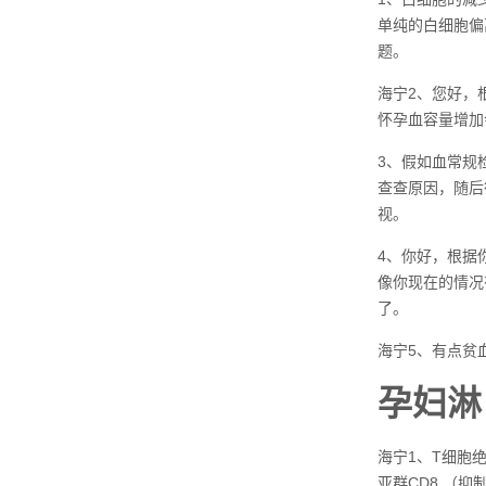
单纯的白细胞偏
题。
海宁2、您好，
怀孕血容量增加
3、假如血常规
查查原因，随后
视。
4、你好，根据
像你现在的情况
了。
海宁5、有点贫
孕妇淋
海宁1、T细胞绝
亚群CD8 （抑