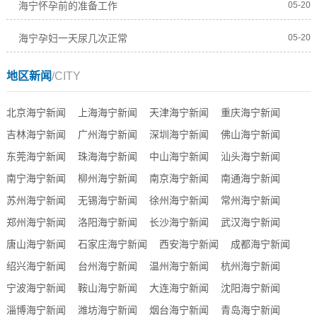
海宁怀孕前的准备工作
05-20
海宁孕妇一天尿几次正常
05-20
地区新闻
/CITY
北京海宁新闻
上海海宁新闻
天津海宁新闻
重庆海宁新闻
吉林海宁新闻
广州海宁新闻
深圳海宁新闻
佛山海宁新闻
东莞海宁新闻
珠海海宁新闻
中山海宁新闻
汕头海宁新闻
南宁海宁新闻
柳州海宁新闻
南京海宁新闻
南通海宁新闻
苏州海宁新闻
无锡海宁新闻
徐州海宁新闻
常州海宁新闻
郑州海宁新闻
洛阳海宁新闻
长沙海宁新闻
武汉海宁新闻
唐山海宁新闻
石家庄海宁新闻
西安海宁新闻
成都海宁新闻
绍兴海宁新闻
台州海宁新闻
温州海宁新闻
杭州海宁新闻
宁波海宁新闻
鞍山海宁新闻
大连海宁新闻
沈阳海宁新闻
淄博海宁新闻
潍坊海宁新闻
烟台海宁新闻
青岛海宁新闻