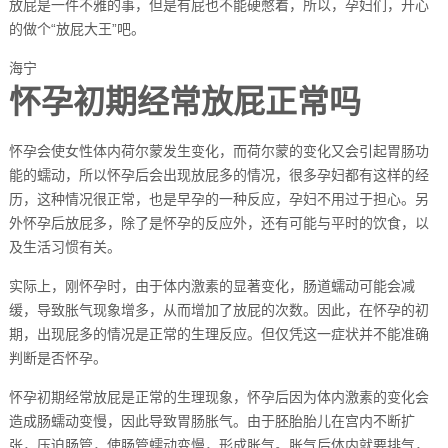
放屁是一件不雅的事，但是有屁也不能硬憋着，所以，孕妇们，开心
的做个“放屁大王”吧。
海宁
怀孕初期经常放屁正常吗
怀孕会使女性体内荷尔蒙发生变化，而荷尔蒙的变化又会引起胃肠功
能的蠕动，所以怀孕后会出现放屁多的情况，很多孕妇都有这样的经
历，这种情况很正常，也是早孕的一种反应，孕妇不用过于担心。另
外怀孕后放屁多，除了是怀孕的反应外，还有可能与平时的饮食，以
及生活习惯有关。
实际上，刚怀孕时，由于体内激素的显著变化，肠道蠕动可能会减
缓，导致胀气现象增多，从而增加了放屁的次数。因此，在怀孕的初
期，出现屁多的情况是正常的生理反应。但仅凭这一症状并不能准确
判断是否怀孕。
怀孕初期经常放屁是正常的生理现象，怀孕后因为体内激素的变化会
造成肠蠕动变慢，因此导致胃肠胀气。由于胚胎胎儿在宫内不断扩
张，压迫肠管，使肠管蠕动变慢，形成胀气。胀气后体内就要排气，