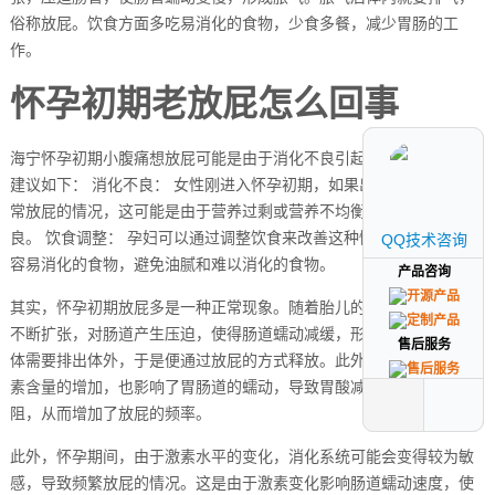
俗称放屁。饮食方面多吃易消化的食物，少食多餐，减少胃肠的工
作。
怀孕初期老放屁怎么回事
海宁怀孕初期小腹痛想放屁可能是由于消化不良引起的。具体原因及
建议如下： 消化不良： 女性刚进入怀孕初期，如果出现肚子胀气且经
常放屁的情况，这可能是由于营养过剩或营养不均衡导致的消化不
良。 饮食调整： 孕妇可以通过调整饮食来改善这种情况。建议吃一些
QQ技术咨询
QQ技术咨询
容易消化的食物，避免油腻和难以消化的食物。
产品咨询
产品咨询
其实，怀孕初期放屁多是一种正常现象。随着胎儿的逐渐成长，子宫
不断扩张，对肠道产生压迫，使得肠道蠕动减缓，形成胀气。这些气
售后服务
售后服务
体需要排出体外，于是便通过放屁的方式释放。此外，孕妇体内孕激
素含量的增加，也影响了胃肠道的蠕动，导致胃酸减少，消化活动受
阻，从而增加了放屁的频率。
此外，怀孕期间，由于激素水平的变化，消化系统可能会变得较为敏
感，导致频繁放屁的情况。这是由于激素变化影响肠道蠕动速度，使