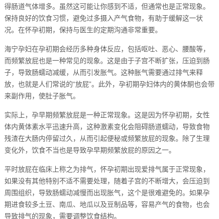
得肠道气体增多。虽然这可能让你感到不适，但通常也是正常现象。
保持良好的饮食习惯，避免过多摄入产气食物，有助于缓解这一状
况。在怀孕初期，保持与医生的定期沟通非常重要。
海宁孕妇在孕初期会经历多种身体反应，包括呕吐、恶心、腰酸等，
而频繁放屁也是一种常见的现象。这是由于子宫不断扩张，压迫到肠
子，导致肠蠕动减缓，从而引发胀气。这种胀气需要通过排气来释
放，也就是人们常说的“放屁”。此外，孕初期孕妇体内的黄体酮也会带
来副作用，使肚子胀气。
实际上，孕早期频繁放屁是一种正常现象。这是因为怀孕初期，女性
体内黄体素水平迅速升高，这种激素变化会阻碍肠道蠕动，导致食物
残渣在大肠内停留过久，从而引起便秘或频繁放屁的现象。除了生理
变化外，饮食不当也是导致孕早期频繁放屁的原因之一。
平时放屁在临床上称之为排气，怀孕初期出现爱排气属于正常现象，
如果没有其他特别不适不需要处理，随着子宫的不断增大，会压迫到
周围组织，导致肠蠕动减慢而出现胀气，这个是很难避免的。如果孕
期进食较多土豆、南瓜、地瓜以及豆制品等，容易产气的食物，也会
导致排气的现象，需要调整饮食结构。