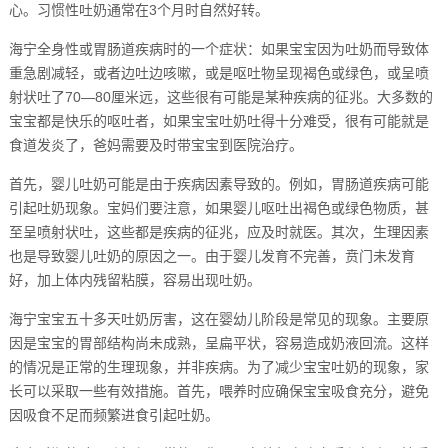
心。习惯性吐奶通常在3个月时自然好转。
海宁全身性或胃肠道疾病时的一个症状：如果宝宝因为吐奶而导致体
重急剧减轻，或者边吐边咳嗽，或是呕吐物呈现褐色或绿色，或呈喷
射状吐了70—80厘米远，这些很有可能是某种疾病的征兆。大多数的
宝宝都是快乐的呕吐者，如果宝宝吐奶吐得十分难受，很有可能就是
食道发炎了，爸妈需要及时带宝宝到医院治疗。
首先，婴儿吐奶可能是由于疾病因素导致的。例如，胃肠道疾病可能
引起吐奶现象。宝妈们要注意，如果婴儿呕吐出褐色或绿色物质，甚
至呈喷射状吐，这些都是疾病的征兆，应及时就医。其次，生理因素
也是导致婴儿吐奶的原因之一。由于婴儿发育不完善，贲门未发育
好，加上体内残留粘膜，容易出现吐奶。
海宁宝宝五十多天吐奶厉害，这在婴幼儿阶段是常见的现象。主要原
因是宝宝的胃部结构尚未成熟，呈扁平状，容易造成奶液回流。这样
的情况是正常的生理现象，并非疾病。为了减少宝宝吐奶的现象，家
长可以采取一些有效措施。首先，喂养时应确保宝宝吸食充分，避免
因吸食不足而频繁进食引起吐奶。