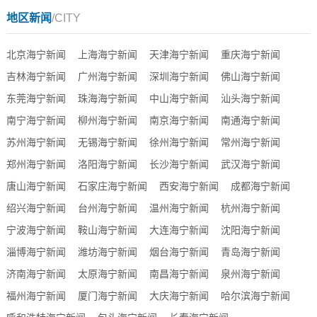
地区新闻
/CITY
北京海宁新闻
上海海宁新闻
天津海宁新闻
重庆海宁新闻
吉林海宁新闻
广州海宁新闻
深圳海宁新闻
佛山海宁新闻
东莞海宁新闻
珠海海宁新闻
中山海宁新闻
汕头海宁新闻
南宁海宁新闻
柳州海宁新闻
南京海宁新闻
南通海宁新闻
苏州海宁新闻
无锡海宁新闻
徐州海宁新闻
常州海宁新闻
郑州海宁新闻
洛阳海宁新闻
长沙海宁新闻
武汉海宁新闻
唐山海宁新闻
石家庄海宁新闻
西安海宁新闻
成都海宁新闻
绍兴海宁新闻
台州海宁新闻
温州海宁新闻
杭州海宁新闻
宁波海宁新闻
鞍山海宁新闻
大连海宁新闻
沈阳海宁新闻
淄博海宁新闻
潍坊海宁新闻
烟台海宁新闻
青岛海宁新闻
济南海宁新闻
太原海宁新闻
南昌海宁新闻
泉州海宁新闻
福州海宁新闻
厦门海宁新闻
大庆海宁新闻
哈尔滨海宁新闻