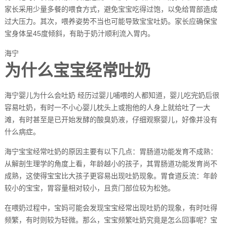
家长采用少量多餐的喂食方式，避免宝宝吃得过饱，以免给胃部造成
过大压力。其次，喂养姿势不当也可能导致宝宝吐奶。家长应确保宝
宝身体呈45度倾斜，有助于奶汁顺利流入胃内。
海宁
为什么宝宝经常吐奶
海宁婴儿为什么会吐奶 经历过婴儿哺喂的人都知道，婴儿吃完奶后很
容易吐奶，有时一不小心婴儿枕头上或抱他的人身上就给吐了一大
滩，有时甚至是已开始发酵的酸臭奶液，仔细观察婴儿，好像并没有
什么病症。
海宁宝宝经常吐奶的原因主要有以下几点：胃肠道功能发育不成熟：
从解剖生理学的角度上看，年龄越小的孩子，其胃肠道功能发育尚不
成熟，这使得宝宝比大孩子更容易出现吐奶现象。胃食道反流：年龄
较小的宝宝，胃容量相对较小，且贲门部位较为松弛。
在喂奶过程中，宝妈可能会发现宝宝经常出现吐奶的现象，有时吐得
频繁，有时则较为轻微。那么，宝宝频繁吐奶究竟是怎么回事呢？宝