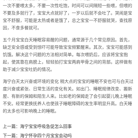
一次不要喂太多，不要一次性吃饱，时间可以间隔短一些喂，但喂的
不要及多就行了，宝宝大点就好了，一岁以后就不会吐了。哭闹是宝
宝不舒服，可能是太热或者是饿了，总之宝宝一不舒服就哭，查找原
因，不食多餐就可。
五个月宝宝白天睡眠容易醒的问题，通常源于几个常见原因。首先，
缺乏安全感或受到惊吓可能导致宝宝频繁醒来。其次，宝宝可能感到
饥饿。解决这个问题的方法相对简单。每次喂奶后，应该将宝宝抱
起，使其靠在肩膀上，轻轻拍打宝宝两肩甲骨之间的背部。这样做有
助于减少宝宝吐奶的情况。
海宁白天太兴奋或环境的变化 稍大点的宝宝的睡眠不安也可与白天过
度兴奋或紧张、日常生活的变化有关。如出门、睡眠规律改变、搬新
屋、有新的保姆和陌生人来。比如老的保姆走了会引起婴儿晚上睡眠
不安。经常更换抚养人也使孩子睡眠障碍的发生率明显升高。白天睡
的太多也可影响晚上的睡眠。
上一篇：
海宁宝宝呼吸急促怎么回事
下一篇：
海宁怀孕四个月宝宝会动吗