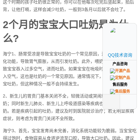
这个时期的孩子吐奶很正常的，你可以在他每次吃完后竖起来，拍后
背，让他打嗝，这样会减少吐奶，一般到3各月以后就不会吐了。
2个月的宝宝大口吐奶是为什
么?
海宁1、肠胃受凉是导致宝宝吐奶的一个常见原因，这会影响宝宝的消
QQ技术咨询
QQ技术咨询
化功能，导致胃气膨胀，从而引发吐奶。此外，喂奶姿势不当也会导
产品咨询
产品咨询
致宝宝吞入过多空气，进而吐奶。如果宝宝在吮吸时平躺，更容易吸
入空气，这也是吐奶的一个常见原因。通常情况下，喂奶过饱会使宝
宝吐奶，但这种情况一般不会持续发生。
售后服务
售后服务
2、新生儿的胃贲门基本关闭不全，轻微活动或哭闹均有可能引起吐
奶；同时新生儿肺炎、新生儿上呼吸道感染等疾病也有可能引起吐
奶。若是疾病引起的吐奶，建议及时到医院就诊治疗；若无明显疾病
症状，则考虑为胃贲门关闭不全所致。
海宁3、首先，宝宝发育尚未完善，消化系统功能较为脆弱。当宝宝吃
得过饱时，食物容易从食道逆流至口腔，导致大口吐奶。因此，建议