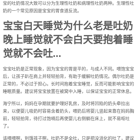
宝的吐奶情况大致可以分为生理性吐奶和病理性吐奶两种。生理性吐
奶的一个常见原因是宝宝的胃食道反流。
宝宝白天睡觉为什么老是吐奶
晚上睡觉就不会白天要抱着睡
觉就不会吐...
宝宝吐奶是正常现象，因为宝宝的胃是平的，与成人不同。喂饱宝宝
后，让孩子趴在肩上并轻轻拍背，有助于缓解吐奶情况。偶尔吐奶是
正常的，不必过于担心。长时间抱着宝宝睡觉，反而可能影响宝宝的
睡眠质量。建议将宝宝放置在被窝中入睡，以保证宝宝的正常休息。
海宁所以，妈妈在孕期就要护理好乳房，及时将凹陷的奶头牵拉出
来，以便婴儿吸奶时容易含着奶头，喂奶后将婴儿竖起来靠在妈妈胸
前，轻轻拍背，待打过饱嗝后再使婴儿右侧躺在床上，就不易呕吐
了。
该喂喂啊，别饿孩子啊，吐奶不是全吐，只是把没消化的吐了，建议