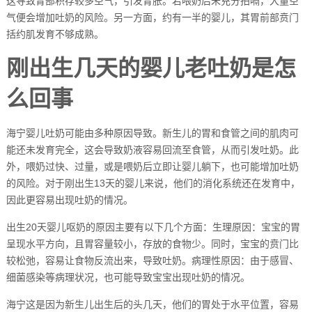
这导致胃部积存较多空气，引发胃胀。若喂奶后未充分拍嗝，大量空
气便会增加吐奶的风险。另一方面，约有一半的婴儿，其胃前部贲门
括约肌发育不够成熟。
刚出生几天的婴儿老吐奶是怎
么回事
海宁婴儿吐奶可能由多种原因导致。新生儿的胃和食管之间的肌肉可
能还未发育完全，这会导致奶液容易回流至食管，从而引发吐奶。此
外，喂奶过快、过量，或是喂奶后立即让婴儿躺下，也可能增加吐奶
的风险。对于刚出生13天的婴儿来说，他们的消化系统还在发育中，
因此更容易出现吐奶的情况。
出生20天婴儿呕奶的原因主要有以下几个方面：生理原因：宝宝的胃
呈现水平方向，且胃容量较小，存放的食物少。同时，宝宝的贲门比
较松弛，容易让食物反流出来，导致吐奶。病理性原因：由于感冒、
细菌感染等病理状况，也可能导致宝宝出现吐奶的情况。
海宁这是因为新生儿出生后的头几天，他们的胃处于水平位置，容易