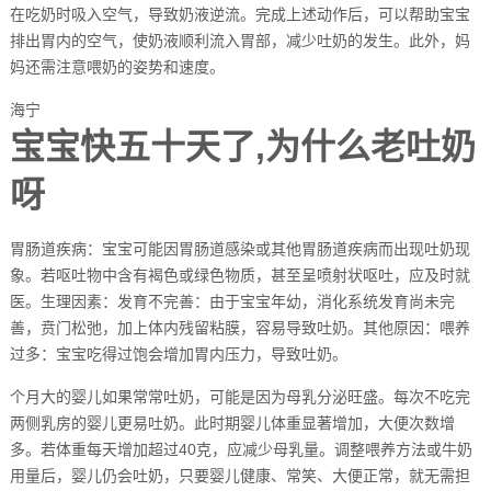
在吃奶时吸入空气，导致奶液逆流。完成上述动作后，可以帮助宝宝
排出胃内的空气，使奶液顺利流入胃部，减少吐奶的发生。此外，妈
妈还需注意喂奶的姿势和速度。
海宁
宝宝快五十天了,为什么老吐奶
呀
胃肠道疾病：宝宝可能因胃肠道感染或其他胃肠道疾病而出现吐奶现
象。若呕吐物中含有褐色或绿色物质，甚至呈喷射状呕吐，应及时就
医。生理因素：发育不完善：由于宝宝年幼，消化系统发育尚未完
善，贲门松弛，加上体内残留粘膜，容易导致吐奶。其他原因：喂养
过多：宝宝吃得过饱会增加胃内压力，导致吐奶。
个月大的婴儿如果常常吐奶，可能是因为母乳分泌旺盛。每次不吃完
两侧乳房的婴儿更易吐奶。此时期婴儿体重显著增加，大便次数增
多。若体重每天增加超过40克，应减少母乳量。调整喂养方法或牛奶
用量后，婴儿仍会吐奶，只要婴儿健康、常笑、大便正常，就无需担